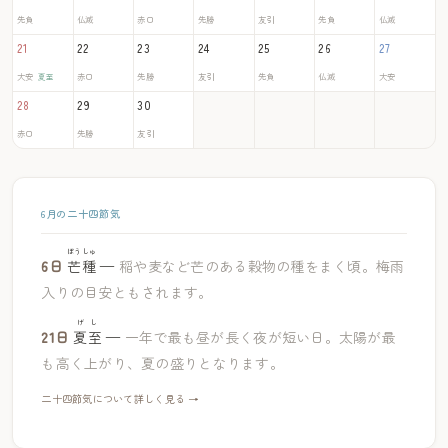
先負
仏滅
赤口
先勝
友引
先負
仏滅
21
22
23
24
25
26
27
大安
赤口
先勝
友引
先負
仏滅
大安
夏至
28
29
30
赤口
先勝
友引
6月の二十四節気
ぼうしゅ
6日
芒種
—
稲や麦など芒のある穀物の種をまく頃。梅雨
入りの目安ともされます。
げし
21日
夏至
—
一年で最も昼が長く夜が短い日。太陽が最
も高く上がり、夏の盛りとなります。
二十四節気について詳しく見る →