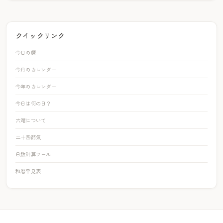
クイックリンク
今日の暦
今月のカレンダー
今年のカレンダー
今日は何の日？
六曜について
二十四節気
日数計算ツール
和暦早見表