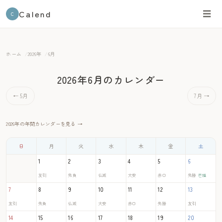
Calend
☰
C
ホーム
2026年
6月
2026年6月のカレンダー
← 5月
7月 →
2026年の年間カレンダーを見る →
日
月
火
水
木
金
土
1
2
3
4
5
6
友引
先負
仏滅
大安
赤口
先勝
芒種
7
8
9
10
11
12
13
友引
先負
仏滅
大安
赤口
先勝
友引
14
15
16
17
18
19
20