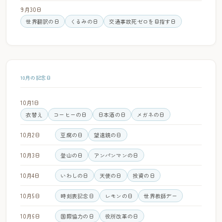
9月30日
世界翻訳の日
くるみの日
交通事故死ゼロを目指す日
10月の記念日
10月1日
衣替え
コーヒーの日
日本酒の日
メガネの日
10月2日
豆腐の日
望遠鏡の日
10月3日
登山の日
アンパンマンの日
10月4日
いわしの日
天使の日
投資の日
10月5日
時刻表記念日
レモンの日
世界教師デー
10月6日
国際協力の日
役所改革の日