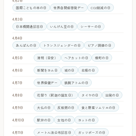
4月2日
国際こどもの本の日
世界自閉症啓発デー
CO2削減の日
4月3日
日本橋開通記念日
いんげん豆の日
シーサーの日
4月4日
あんぱんの日
トランスジェンダーの日
ピアノ調律の日
4月5日
清明（目安）
ヘアカットの日
横町の日
4月6日
新聞をヨム日
城の日
北極の日
4月7日
世界保健デー
鉄腕アトムの日
4月8日
花祭り（釈迦の誕生日）
タイヤの日
出発の日
4月9日
大仏の日
反核燃の日
食と野菜ソムリエの日
4月10日
駅弁の日
女性の日
ヨットの日
4月11日
メートル法公布記念日
ガッツポーズの日