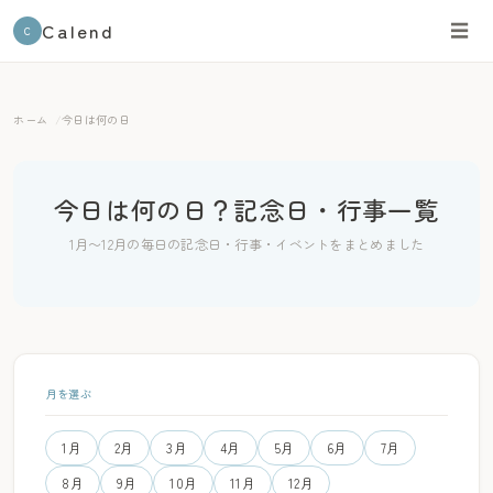
Calend
☰
C
ホーム
今日は何の日
今日は何の日？記念日・行事一覧
1月〜12月の毎日の記念日・行事・イベントをまとめました
月を選ぶ
1月
2月
3月
4月
5月
6月
7月
8月
9月
10月
11月
12月