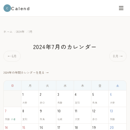
Calend
☰
C
ホーム
2024年
7月
2024年7月のカレンダー
← 6月
8月 →
2024年の年間カレンダーを見る →
日
月
火
水
木
金
土
1
2
3
4
5
6
大安
赤口
先勝
友引
先負
大安
7
8
9
10
11
12
13
先勝
友引
先負
仏滅
大安
赤口
先勝
小暑
14
15
16
17
18
19
20