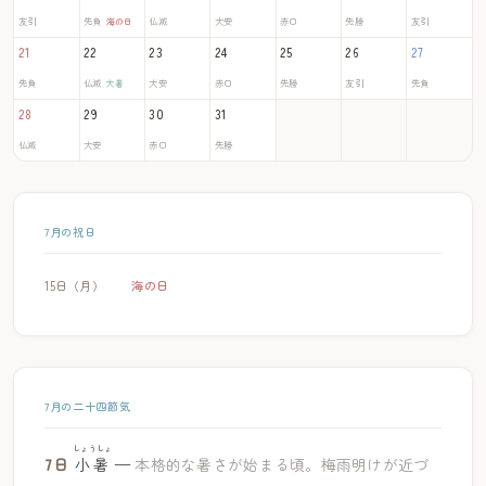
友引
先負
仏滅
大安
赤口
先勝
友引
海の日
21
22
23
24
25
26
27
先負
仏滅
大安
赤口
先勝
友引
先負
大暑
28
29
30
31
仏滅
大安
赤口
先勝
7月の祝日
15日（月）
海の日
7月の二十四節気
しょうしょ
7日
小暑
—
本格的な暑さが始まる頃。梅雨明けが近づ