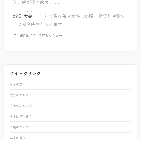
き、蝉が鳴き始めます。
たいしょ
22日
大暑
—
一年で最も暑さが厳しい頃。夏祭りや花火
大会が各地で行われます。
二十四節気について詳しく見る →
クイックリンク
今日の暦
今月のカレンダー
今年のカレンダー
今日は何の日？
六曜について
二十四節気