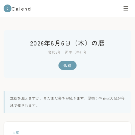
Calend
☰
C
2026年8月6日（木）の暦
令和8年 丙午（午）年
仏滅
立秋を迎えますが、まだまだ暑さが続きます。夏祭りや花火大会が各
地で催されます。
六曜