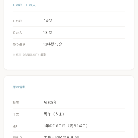
日の出・日の入
04:53
日の出
18:42
日の入
13時間49分
昼の長さ
※東京（北緯35.68°）基準
暦の情報
令和8年
和暦
丙午（うま）
干支
1年の218日目（残り147日）
通日
広島平和記念日 他2件
記念日