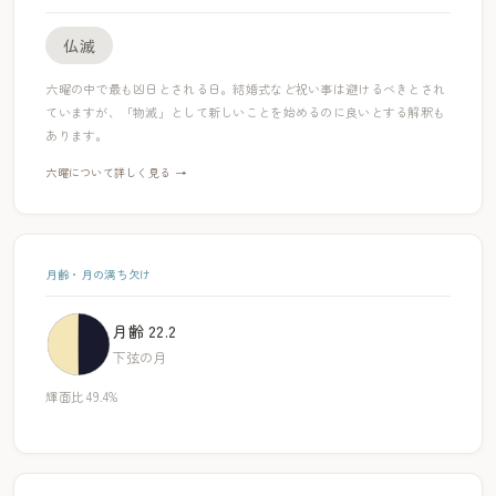
仏滅
六曜の中で最も凶日とされる日。結婚式など祝い事は避けるべきとされ
ていますが、「物滅」として新しいことを始めるのに良いとする解釈も
あります。
六曜について詳しく見る →
月齢・月の満ち欠け
月齢 22.2
下弦の月
輝面比 49.4%