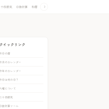
二十四節気
日数計算
和暦
☽
クイックリンク
今日の暦
今月のカレンダー
今年のカレンダー
今日は何の日？
六曜について
二十四節気
日数計算ツール