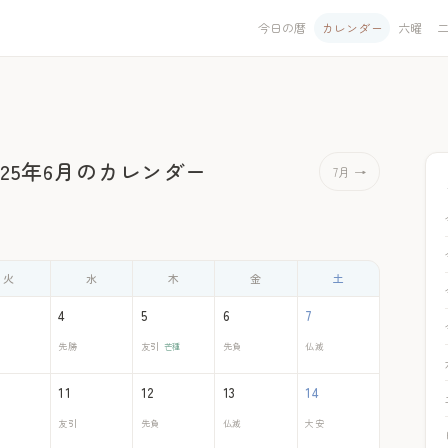
今日の暦
カレンダー
六曜
025年6月のカレンダー
7月 →
火
水
木
金
土
4
5
6
7
先勝
友引
芒種
先負
仏滅
11
12
13
14
友引
先負
仏滅
大安