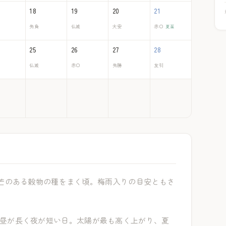
18
19
20
21
先負
仏滅
大安
赤口
夏至
25
26
27
28
仏滅
赤口
先勝
友引
芒のある穀物の種をまく頃。梅雨入りの目安ともさ
昼が長く夜が短い日。太陽が最も高く上がり、夏