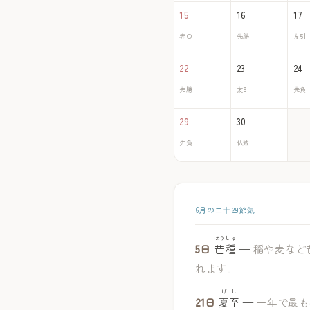
15
16
17
赤口
先勝
友引
22
23
24
先勝
友引
先負
29
30
先負
仏滅
6月の二十四節気
ぼうしゅ
5日
芒種
—
稲や麦など
れます。
げし
21日
夏至
—
一年で最も