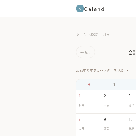
Calend
C
ホーム
2025年
6月
2
← 5月
2025年の年間カレンダーを見る →
日
月
1
2
3
仏滅
大安
赤口
8
9
10
大安
赤口
先勝