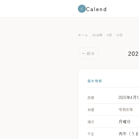
Calend
C
ホーム
2026年
4月
13日
20
← 前日
基本情報
2026年4月
西暦
令和8年
和暦
月曜日
曜日
丙午（う
干支