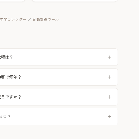
年の年間カレンダー
／
日数計算ツール
六曜は？
は和暦で何年？
は祝日ですか？
何日目？