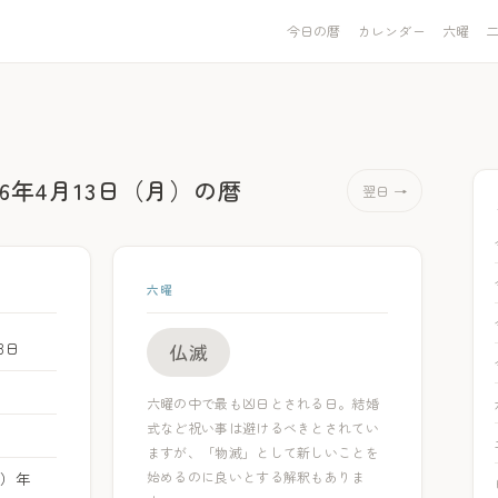
今日の暦
カレンダー
六曜
26年4月13日（月）
の暦
翌日 →
六曜
13日
仏滅
六曜の中で最も凶日とされる日。結婚
式など祝い事は避けるべきとされてい
ますが、「物滅」として新しいことを
始めるのに良いとする解釈もありま
ま）年