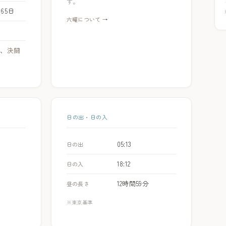
す。
365日
六曜について →
日
、
決闘
日の出・日の入
05:13
日の出
18:12
日の入
12時間59分
昼の長さ
※東京基準