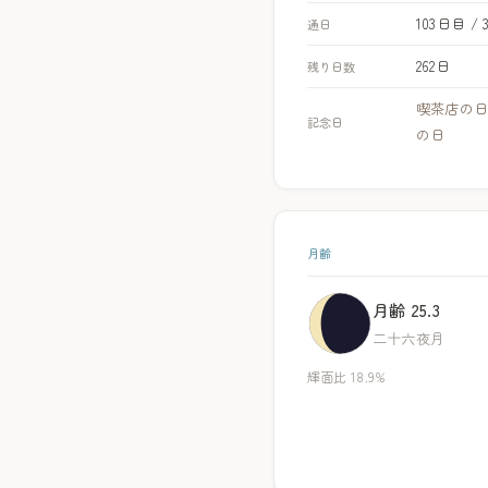
103日目 / 
通日
262日
残り日数
喫茶店の
記念日
の日
月齢
月齢 25.3
二十六夜月
輝面比 18.9%