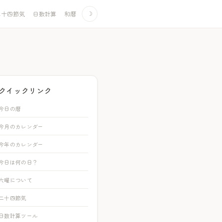
二十四節気
日数計算
和暦
☽
クイックリンク
今日の暦
今月のカレンダー
今年のカレンダー
今日は何の日？
六曜について
二十四節気
日数計算ツール