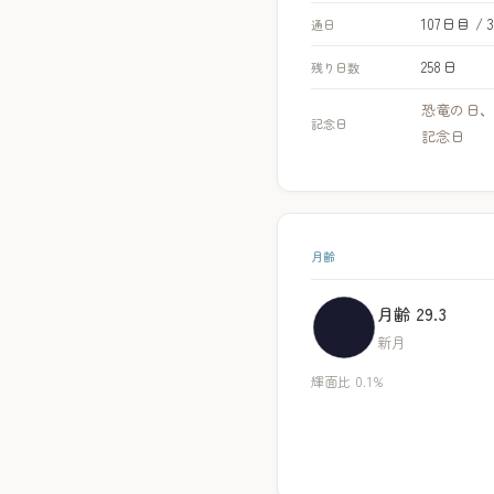
107日目 / 
通日
258日
残り日数
恐竜の日
記念日
記念日
月齢
月齢 29.3
新月
輝面比 0.1%