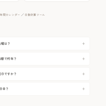
年の年間カレンダー
／
日数計算ツール
の六曜は？
は和暦で何年？
は祝日ですか？
何日目？