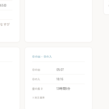
365日
、
なすび
日の出・日の入
05:07
日の出
18:16
日の入
13時間9分
昼の長さ
※東京基準