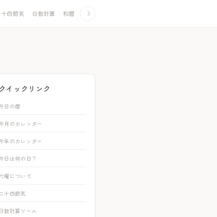
二十四節気
日数計算
和暦
☽
クイックリンク
今日の暦
今月のカレンダー
今年のカレンダー
今日は何の日？
六曜について
二十四節気
日数計算ツール