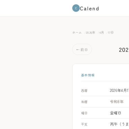
Calend
C
ホーム
2026年
4月
17日
20
← 前日
基本情報
2026年4月
西暦
令和8年
和暦
金曜日
曜日
丙午（う
干支