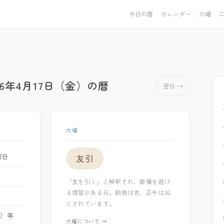
今日の暦
カレンダー
六曜
26年4月17日（金）
の暦
翌日 →
六曜
17日
友引
「友を引く」と解釈され、葬儀を避け
る慣習がある日。朝晩は吉、正午は凶
とされています。
ま）年
六曜について →