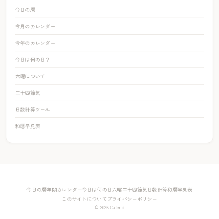
今日の暦
今月のカレンダー
今年のカレンダー
今日は何の日？
六曜について
二十四節気
日数計算ツール
和暦早見表
今日の暦
年間カレンダー
今日は何の日
六曜
二十四節気
日数計算
和暦早見表
このサイトについて
プライバシーポリシー
© 2026 Calend