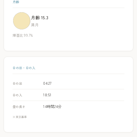
月齢
月齢 15.3
満月
輝面比 99.7%
日の出・日の入
04:27
日の出
18:51
日の入
14時間24分
昼の長さ
※東京基準