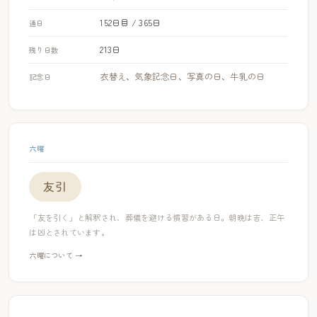
152日目 / 365日
通日
213日
残り日数
衣替え
、
気象記念日
、
写真の日
、
牛乳の日
記念日
六曜
友引
「友を引く」と解釈され、葬儀を避ける慣習がある日。朝晩は吉、正午
は凶とされています。
六曜について →