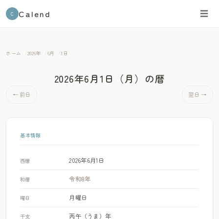
Calend
☰
C
ホーム
2026年
6月
1日
2026年6月1日（月）
の暦
← 前日
翌日 →
基本情報
2026年6月1日
西暦
令和8年
和暦
月曜日
曜日
丙午（うま）年
干支