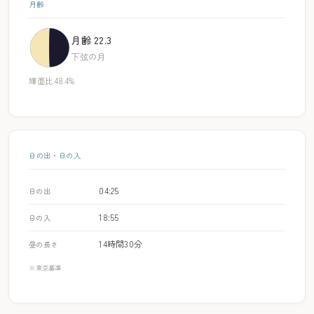
月齢
月齢 22.3
下弦の月
輝面比 48.4%
日の出・日の入
04:25
日の出
18:55
日の入
14時間30分
昼の長さ
※東京基準