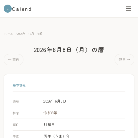
Calend
☰
C
ホーム
2026年
6月
8日
2026年6月8日（月）
の暦
← 前日
翌日 →
基本情報
2026年6月8日
西暦
令和8年
和暦
月曜日
曜日
丙午（うま）年
干支