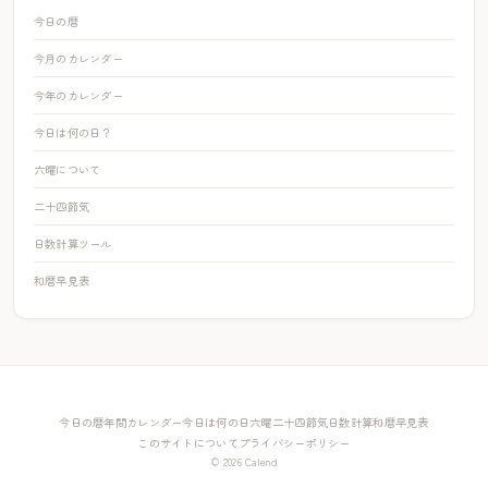
今日の暦
今月のカレンダー
今年のカレンダー
今日は何の日？
六曜について
二十四節気
日数計算ツール
和暦早見表
今日の暦
年間カレンダー
今日は何の日
六曜
二十四節気
日数計算
和暦早見表
このサイトについて
プライバシーポリシー
© 2026 Calend