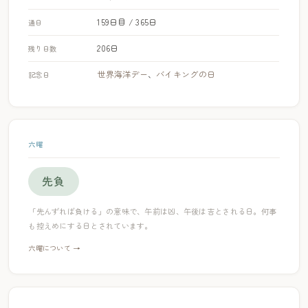
159日目 / 365日
通日
206日
残り日数
世界海洋デー
、
バイキングの日
記念日
六曜
先負
「先んずれば負ける」の意味で、午前は凶、午後は吉とされる日。何事
も控えめにする日とされています。
六曜について →