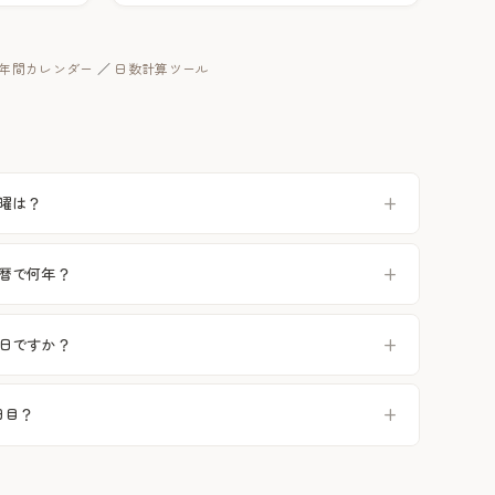
年の年間カレンダー
／
日数計算ツール
六曜は？
和暦で何年？
祝日ですか？
日目？