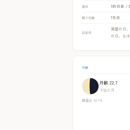
189日目 / 
通日
176日
残り日数
質屋の日
記念日
の日
、
な
月齢
月齢 22.7
下弦の月
輝面比 44.1%