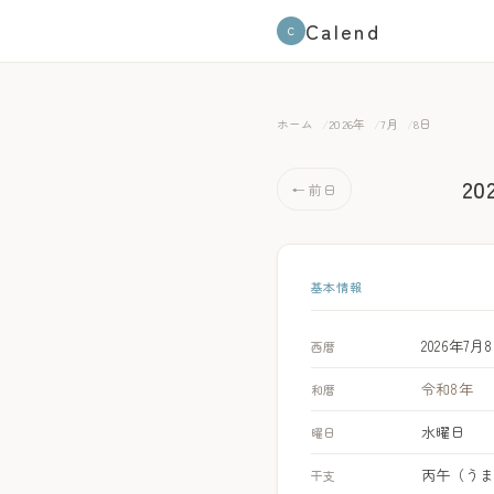
Calend
C
ホーム
2026年
7月
8日
2
← 前日
基本情報
2026年7月
西暦
令和8年
和暦
水曜日
曜日
丙午（う
干支