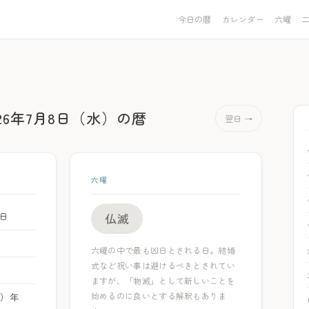
今日の暦
カレンダー
六曜
026年7月8日（水）
の暦
翌日 →
六曜
8日
仏滅
六曜の中で最も凶日とされる日。結婚
式など祝い事は避けるべきとされてい
ますが、「物滅」として新しいことを
始めるのに良いとする解釈もありま
ま）年