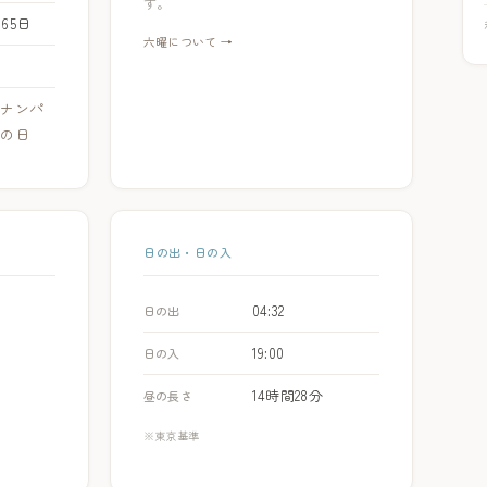
す。
365日
六曜について →
、
ナンパ
はの日
日の出・日の入
04:32
日の出
19:00
日の入
14時間28分
昼の長さ
※東京基準