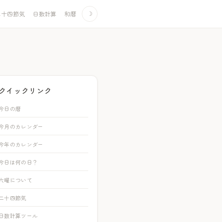
二十四節気
日数計算
和暦
☽
クイックリンク
今日の暦
今月のカレンダー
今年のカレンダー
今日は何の日？
六曜について
二十四節気
日数計算ツール