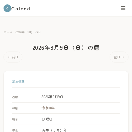
Calend
☰
C
ホーム
2026年
8月
9日
2026年8月9日（日）
の暦
← 前日
翌日 →
基本情報
2026年8月9日
西暦
令和8年
和暦
日曜日
曜日
丙午（うま）年
干支