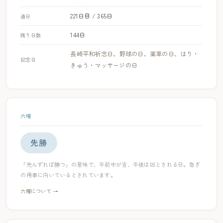
221日目 / 365日
通日
144日
残り日数
長崎平和祈念日
、
野球の日
、
薬草の日
、
はり・
記念日
きゅう・マッサージの日
六曜
先勝
「先んずれば勝つ」の意味で、午前中が吉、午後は凶とされる日。急ぎ
の用事に向いているとされています。
六曜について →