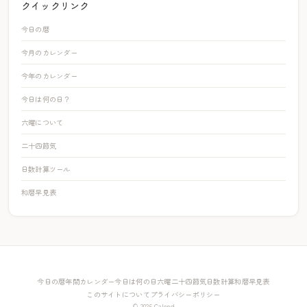
クイックリンク
今日の暦
今月のカレンダー
今年のカレンダー
今日は何の日？
六曜について
二十四節気
日数計算ツール
和暦早見表
今日の暦
年間カレンダー
今日は何の日
六曜
二十四節気
日数計算
和暦早見表
このサイトについて
プライバシーポリシー
© 2026 Calend