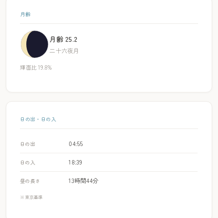
月齢
月齢 25.2
二十六夜月
輝面比 19.8%
日の出・日の入
04:55
日の出
18:39
日の入
13時間44分
昼の長さ
※東京基準