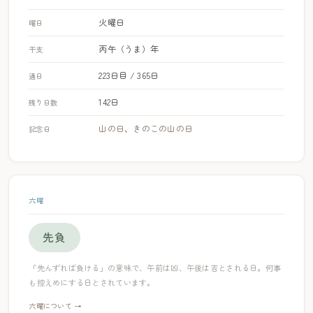
火曜日
曜日
丙午（うま）年
干支
223日目 / 365日
通日
142日
残り日数
山の日
、
きのこの山の日
記念日
六曜
先負
「先んずれば負ける」の意味で、午前は凶、午後は吉とされる日。何事
も控えめにする日とされています。
六曜について →