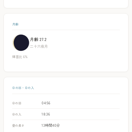
月齢
月齢 27.2
二十六夜月
輝面比 6%
日の出・日の入
04:56
日の出
18:36
日の入
13時間40分
昼の長さ