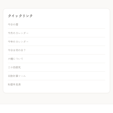
クイックリンク
今日の暦
今月のカレンダー
今年のカレンダー
今日は何の日？
六曜について
二十四節気
日数計算ツール
和暦早見表