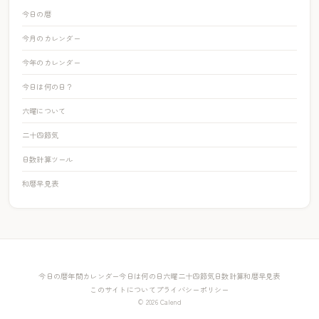
今日の暦
今月のカレンダー
今年のカレンダー
今日は何の日？
六曜について
二十四節気
日数計算ツール
和暦早見表
今日の暦
年間カレンダー
今日は何の日
六曜
二十四節気
日数計算
和暦早見表
このサイトについて
プライバシーポリシー
© 2026 Calend