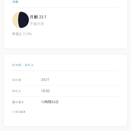
月齢
月齢 23.7
下弦の月
輝面比 33.8%
日の出・日の入
05:17
日の出
18:03
日の入
12時間46分
昼の長さ
※東京基準