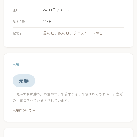
249日目 / 365日
通日
116日
残り日数
黒の日
、
妹の日
、
クロスワードの日
記念日
六曜
先勝
「先んずれば勝つ」の意味で、午前中が吉、午後は凶とされる日。急ぎ
の用事に向いているとされています。
六曜について →