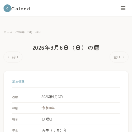
Calend
☰
C
ホーム
2026年
9月
6日
2026年9月6日（日）
の暦
← 前日
翌日 →
基本情報
2026年9月6日
西暦
令和8年
和暦
日曜日
曜日
丙午（うま）年
干支