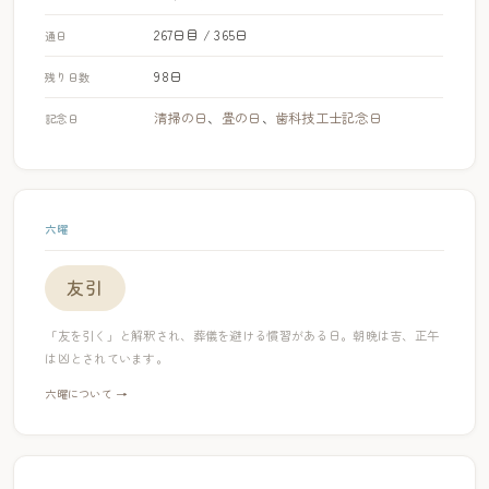
267日目 / 365日
通日
98日
残り日数
清掃の日
、
畳の日
、
歯科技工士記念日
記念日
六曜
友引
「友を引く」と解釈され、葬儀を避ける慣習がある日。朝晩は吉、正午
は凶とされています。
六曜について →