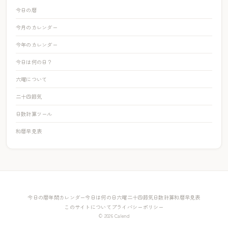
今日の暦
今月のカレンダー
今年のカレンダー
今日は何の日？
六曜について
二十四節気
日数計算ツール
和暦早見表
今日の暦
年間カレンダー
今日は何の日
六曜
二十四節気
日数計算
和暦早見表
このサイトについて
プライバシーポリシー
© 2026 Calend