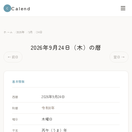
Calend
☰
C
ホーム
2026年
9月
24日
2026年9月24日（木）
の暦
← 前日
翌日 →
基本情報
2026年9月24日
西暦
令和8年
和暦
木曜日
曜日
丙午（うま）年
干支