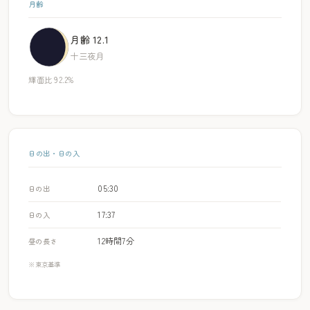
月齢
月齢 12.1
十三夜月
輝面比 92.2%
日の出・日の入
05:30
日の出
17:37
日の入
12時間7分
昼の長さ
※東京基準