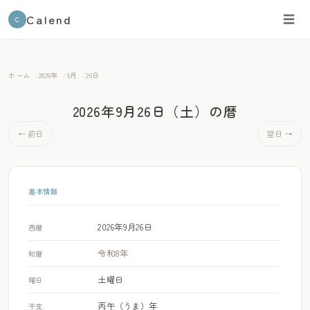
Calend
☰
C
ホーム
2026年
9月
26日
2026年9月26日（土）
の暦
← 前日
翌日 →
基本情報
2026年9月26日
西暦
令和8年
和暦
土曜日
曜日
丙午（うま）年
干支