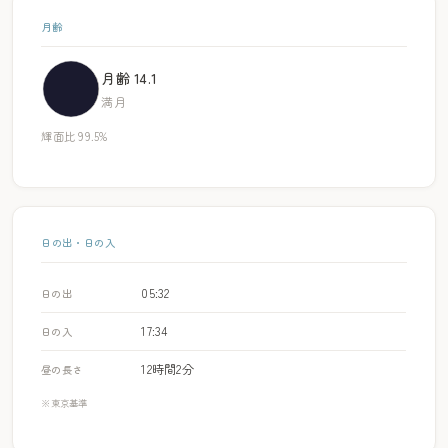
月齢
月齢 14.1
満月
輝面比 99.5%
日の出・日の入
05:32
日の出
17:34
日の入
12時間2分
昼の長さ
※東京基準