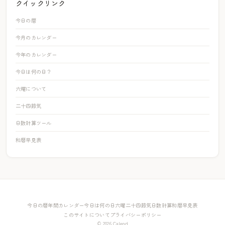
クイックリンク
今日の暦
今月のカレンダー
今年のカレンダー
今日は何の日？
六曜について
二十四節気
日数計算ツール
和暦早見表
今日の暦
年間カレンダー
今日は何の日
六曜
二十四節気
日数計算
和暦早見表
このサイトについて
プライバシーポリシー
© 2026 Calend