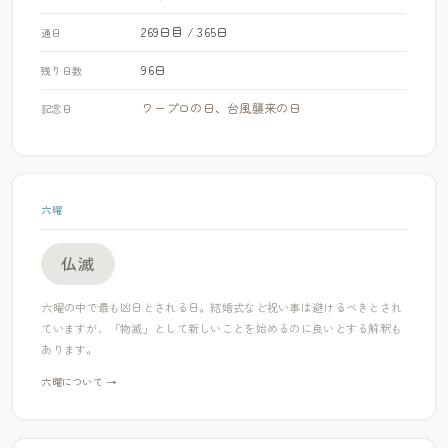
269日目 / 365日
通日
96日
残り日数
ワープロの日
、
台風襲来の日
記念日
六曜
仏滅
六曜の中で最も凶日とされる日。結婚式など祝い事は避けるべきとされ
ていますが、「物滅」として新しいことを始めるのに良いとする解釈も
あります。
六曜について →