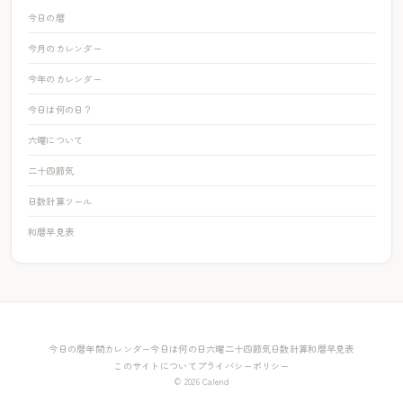
今日の暦
今月のカレンダー
今年のカレンダー
今日は何の日？
六曜について
二十四節気
日数計算ツール
和暦早見表
今日の暦
年間カレンダー
今日は何の日
六曜
二十四節気
日数計算
和暦早見表
このサイトについて
プライバシーポリシー
© 2026 Calend