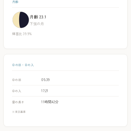
月齢
月齢 23.1
下弦の月
輝面比 39.9%
日の出・日の入
05:39
日の出
17:21
日の入
11時間42分
昼の長さ
※東京基準