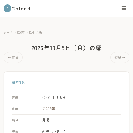
Calend
☰
C
ホーム
2026年
10月
5日
2026年10月5日（月）
の暦
← 前日
翌日 →
基本情報
2026年10月5日
西暦
令和8年
和暦
月曜日
曜日
丙午（うま）年
干支