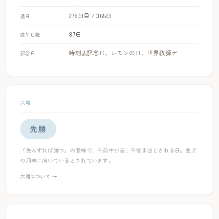
278日目 / 365日
通日
87日
残り日数
時刻表記念日
、
レモンの日
、
世界教師デー
記念日
六曜
先勝
「先んずれば勝つ」の意味で、午前中が吉、午後は凶とされる日。急ぎ
の用事に向いているとされています。
六曜について →