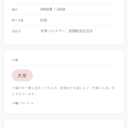
298日目 / 365日
通日
67日
残り日数
世界パスタデー
、
民間航空記念日
記念日
六曜
大安
六曜の中で最も吉日とされる日。結婚式や引越しなど、何事にも良い日
とされています。
六曜について →