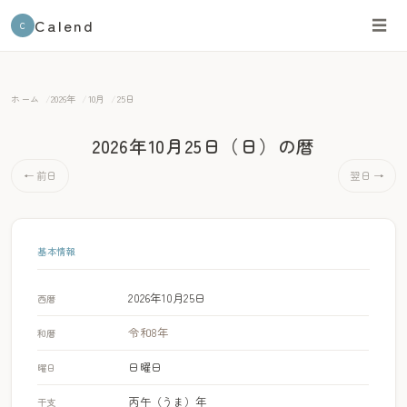
Calend
☰
C
ホーム
2026年
10月
25日
2026年10月25日（日）
の暦
← 前日
翌日 →
基本情報
2026年10月25日
西暦
令和8年
和暦
日曜日
曜日
丙午（うま）年
干支