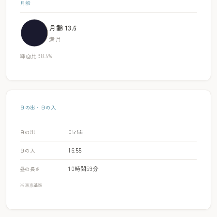
月齢
月齢 13.6
満月
輝面比 98.5%
日の出・日の入
05:56
日の出
16:55
日の入
10時間59分
昼の長さ
※東京基準