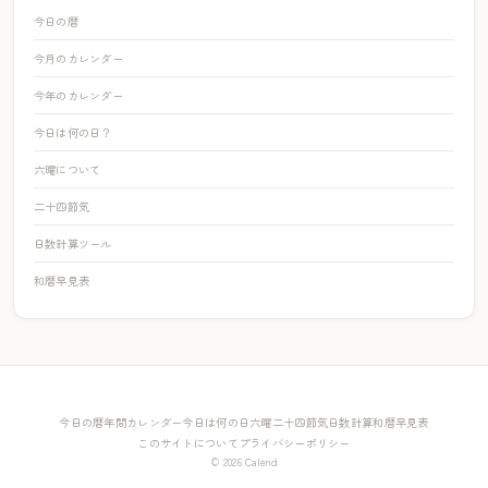
今日の暦
今月のカレンダー
今年のカレンダー
今日は何の日？
六曜について
二十四節気
日数計算ツール
和暦早見表
今日の暦
年間カレンダー
今日は何の日
六曜
二十四節気
日数計算
和暦早見表
このサイトについて
プライバシーポリシー
© 2026 Calend