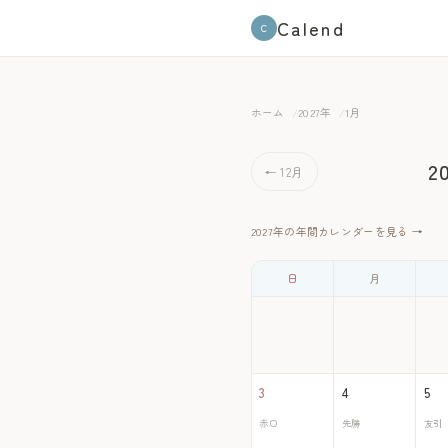
Calend
C
ホーム
2027年
1月
2
← 12月
2027年の年間カレンダーを見る →
日
月
3
4
5
赤口
先勝
友引