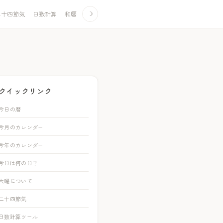
二十四節気
日数計算
和暦
☽
クイックリンク
今日の暦
今月のカレンダー
今年のカレンダー
今日は何の日？
六曜について
二十四節気
日数計算ツール