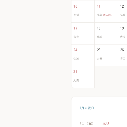
10
11
12
友引
先負
成人の日
仏滅
17
18
19
先負
仏滅
大安
24
25
26
仏滅
大安
赤口
31
大安
1月の祝日
1日（金）
元日