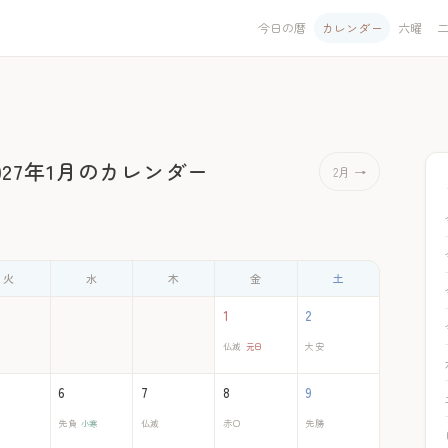
今日の暦
カレンダー
六曜
027年1月のカレンダー
2月 →
火
水
木
金
土
1
2
仏滅
元日
大安
6
7
8
9
先負
小寒
仏滅
赤口
先勝