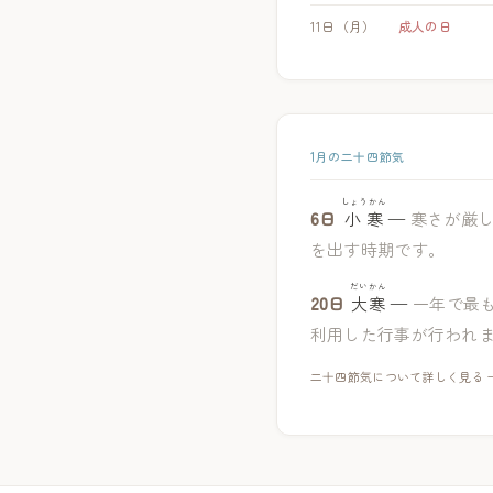
11日（月）
成人の日
1月の二十四節気
しょうかん
6日
小寒
—
寒さが厳
を出す時期です。
だいかん
20日
大寒
—
一年で最
利用した行事が行われ
二十四節気について詳しく見る 