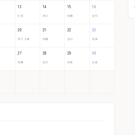
13
14
15
16
大安
赤口
先勝
友引
20
21
22
23
赤口
大寒
先勝
友引
先負
27
28
29
30
先勝
友引
先負
仏滅