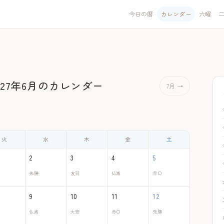
今日の暦
カレンダー
六曜
027年6月のカレンダー
7月 →
火
水
木
金
土
2
3
4
5
先勝
友引
仏滅
赤口
9
10
11
12
仏滅
大安
赤口
先勝