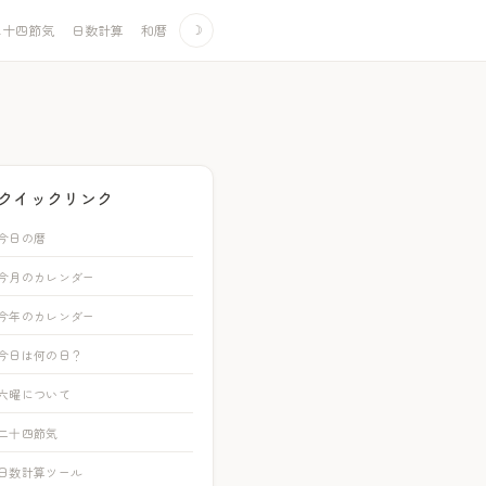
二十四節気
日数計算
和暦
☽
クイックリンク
今日の暦
今月のカレンダー
今年のカレンダー
今日は何の日？
六曜について
二十四節気
日数計算ツール