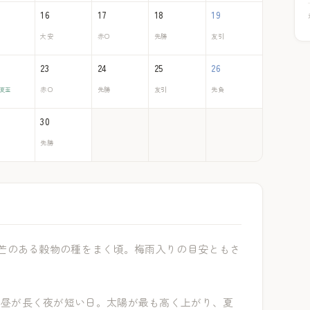
16
17
18
19
大安
赤口
先勝
友引
23
24
25
26
夏至
赤口
先勝
友引
先負
30
先勝
芒のある穀物の種をまく頃。梅雨入りの目安ともさ
も昼が長く夜が短い日。太陽が最も高く上がり、夏