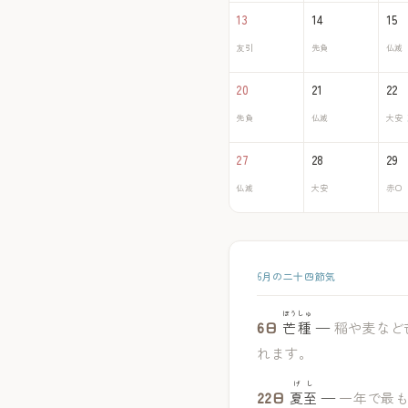
13
14
15
友引
先負
仏滅
20
21
22
先負
仏滅
大安
27
28
29
仏滅
大安
赤口
6月の二十四節気
ぼうしゅ
6日
芒種
—
稲や麦など
れます。
げし
22日
夏至
—
一年で最