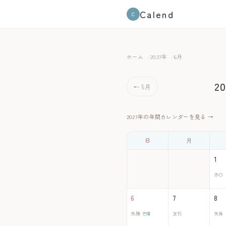
Calend
C
ホーム
2027年
6月
2
← 5月
2027年の年間カレンダーを見る →
日
月
1
赤口
6
7
8
先勝
芒種
友引
先負