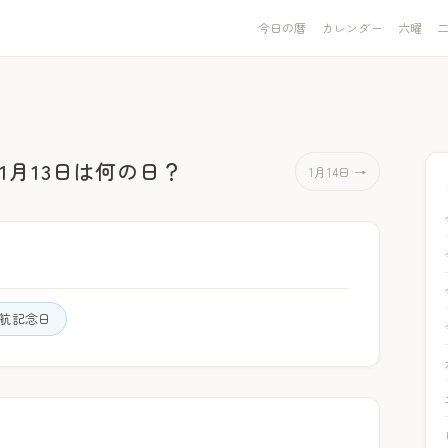
今日の暦
カレンダー
六曜
1月13日は何の日？
1月14日 →
航記念日