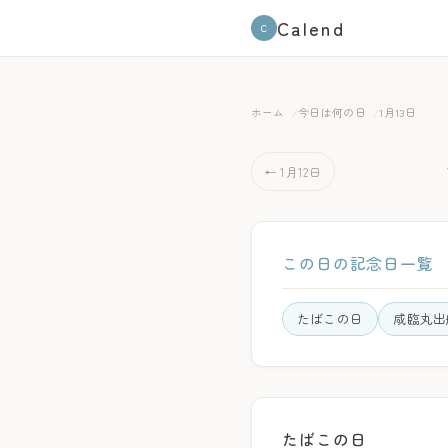
Calend
C
ホーム
今日は何の日
1月13日
← 1月12日
この日の記念日一覧
たばこの日
咸臨丸出
たばこの日