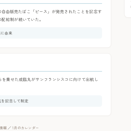
初の自由販売たばこ「ピース」が発売されたことを記念す
の配給制が続いていた。
売に由来
舟らを乗せた咸臨丸がサンフランシスコに向けて出航し
出航を記念して制定
暦情報
／
1月のカレンダー