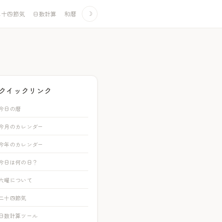
二十四節気
日数計算
和暦
☽
クイックリンク
今日の暦
今月のカレンダー
今年のカレンダー
今日は何の日？
六曜について
二十四節気
日数計算ツール