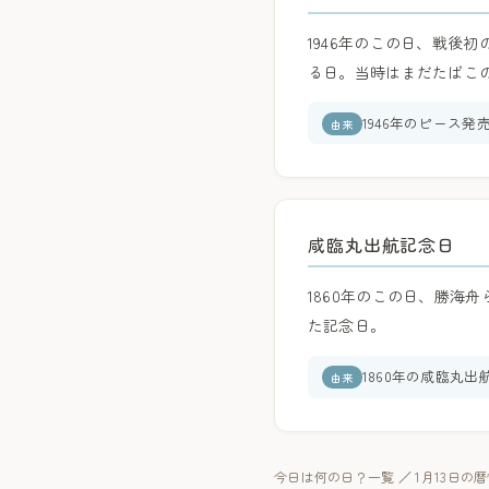
1946年のこの日、戦後
る日。当時はまだたばこ
1946年のピース発
由来
咸臨丸出航記念日
1860年のこの日、勝海
た記念日。
1860年の咸臨丸
由来
今日は何の日？一覧
／
1月13日の