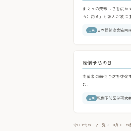
まぐろの美味しさを広める
ろ）釣る」と詠んだ歌に
日本鰹鮪漁業協同
由来
転倒予防の日
高齢者の転倒予防を啓発す
む。
転倒予防医学研究
由来
今日は何の日？一覧
／
10月10日