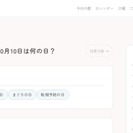
今日の暦
カレンダー
六曜
10月10日は何の日？
10月11日 →
日
まぐろの日
転倒予防の日