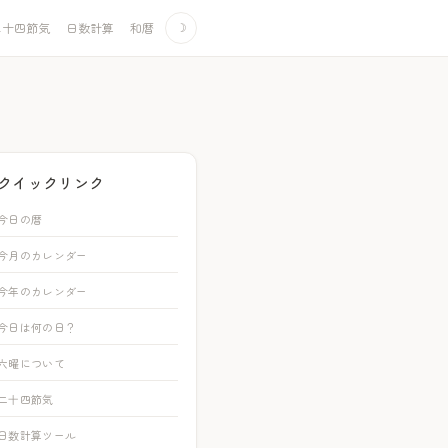
二十四節気
日数計算
和暦
☽
クイックリンク
今日の暦
今月のカレンダー
今年のカレンダー
今日は何の日？
六曜について
二十四節気
日数計算ツール