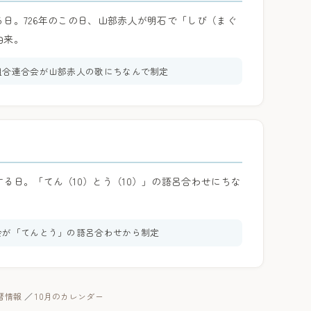
日。726年のこの日、山部赤人が明石で「しび（まぐ
由来。
組合連合会が山部赤人の歌にちなんで制定
る日。「てん（10）とう（10）」の語呂合わせにちな
会が「てんとう」の語呂合わせから制定
の暦情報
／
10月のカレンダー