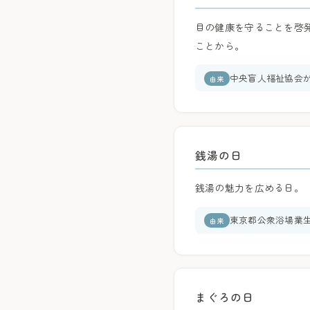
目の健康を守ることを啓発
ことから。
中央盲人福祉協会が
由来
銭湯の日
銭湯の魅力を広める日。「
東京都公衆浴場業
由来
まぐろの日