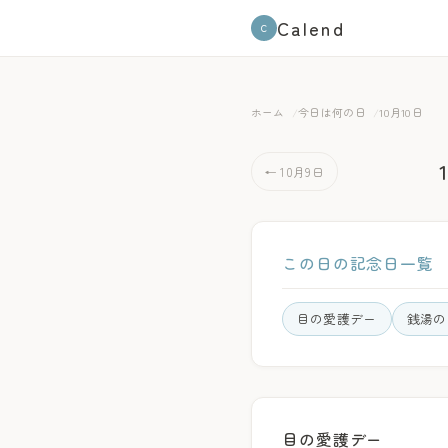
Calend
C
ホーム
今日は何の日
10月10日
← 10月9日
この日の記念日一覧
目の愛護デー
銭湯の
目の愛護デー