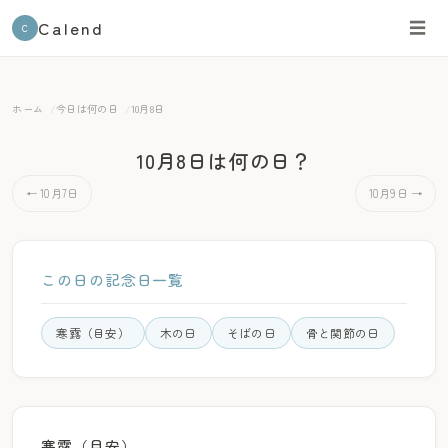
Calend
☰
C
ホーム
今日は何の日
10月8日
10月8日は何の日？
← 10月7日
10月9日 →
この日の記念日一覧
寒露（目安）
木の日
そばの日
骨と関節の日
寒露（目安）