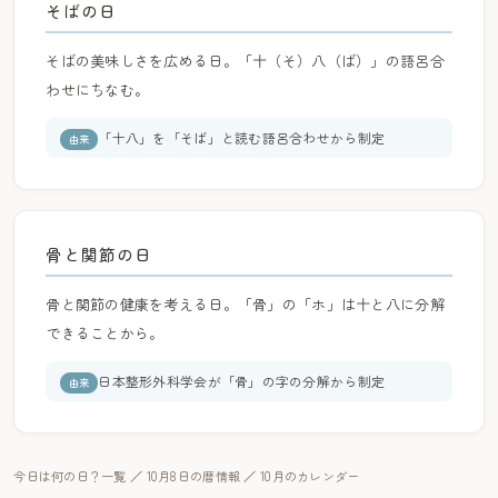
そばの日
そばの美味しさを広める日。「十（そ）八（ば）」の語呂合
わせにちなむ。
「十八」を「そば」と読む語呂合わせから制定
由来
骨と関節の日
骨と関節の健康を考える日。「骨」の「ホ」は十と八に分解
できることから。
日本整形外科学会が「骨」の字の分解から制定
由来
今日は何の日？一覧
／
10月8日の暦情報
／
10月のカレンダー