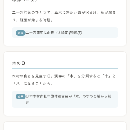
二十四節気のひとつで、草木に冷たい露が宿る頃。秋が深ま
り、紅葉が始まる時期。
二十四節気に由来（太陽黄経195度）
由来
木の日
木材の良さを見直す日。漢字の「木」を分解すると「十」と
「八」になることから。
日本木材青壮年団体連合会が「木」の字の分解から制
由来
定