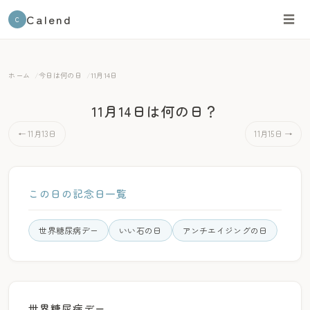
Calend
☰
C
ホーム
今日は何の日
11月14日
11月14日は何の日？
← 11月13日
11月15日 →
この日の記念日一覧
世界糖尿病デー
いい石の日
アンチエイジングの日
世界糖尿病デー