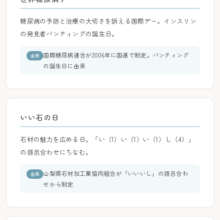
糖尿病の予防と治療の大切さを訴える国際デー。インスリン
の発見者バンティングの誕生日。
国際糖尿病連合が2006年に国連で制定。バンティング
由来
の誕生日に由来
いい石の日
石材の魅力を広める日。「い（1）い（1）い（1）し（4）」
の語呂合わせにちなむ。
山梨県石材加工業協同組合が「いいいし」の語呂合わ
由来
せから制定