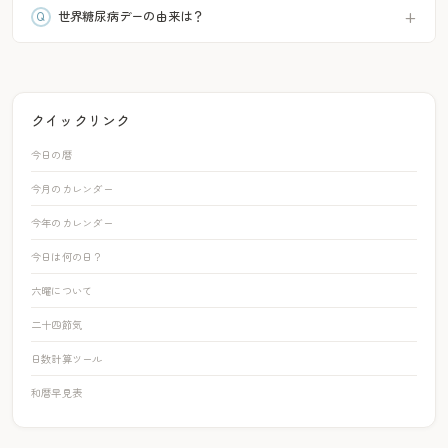
世界糖尿病デーの由来は？
クイックリンク
今日の暦
今月のカレンダー
今年のカレンダー
今日は何の日？
六曜について
二十四節気
日数計算ツール
和暦早見表