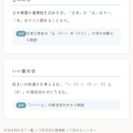
土木事業の重要性を広める日。「土木」の「土」は十一、
「木」は十八と読めることから。
日本工学会が「土（十一）木（十八）」の字の分解か
由来
ら制定
いい家の日
住まいの快適さを考える日。「い（1）い（1）い（1）え
（8）」の語呂合わせにちなむ。
「いいいえ」の語呂合わせから制定
由来
今日は何の日？一覧
／
11月18日の暦情報
／
11月のカレンダー