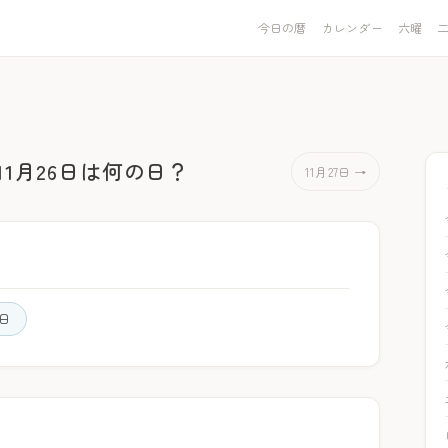
今日の暦
カレンダー
六曜
11月26日は何の日？
11月27日 →
日