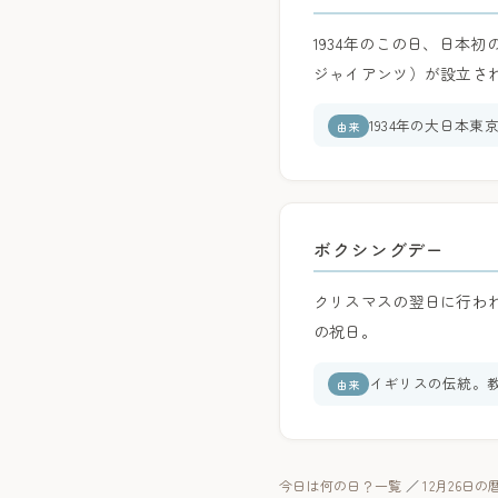
1934年のこの日、日本
ジャイアンツ）が設立さ
1934年の大日本
由来
ボクシングデー
クリスマスの翌日に行わ
の祝日。
イギリスの伝統。教
由来
今日は何の日？一覧
／
12月26日の