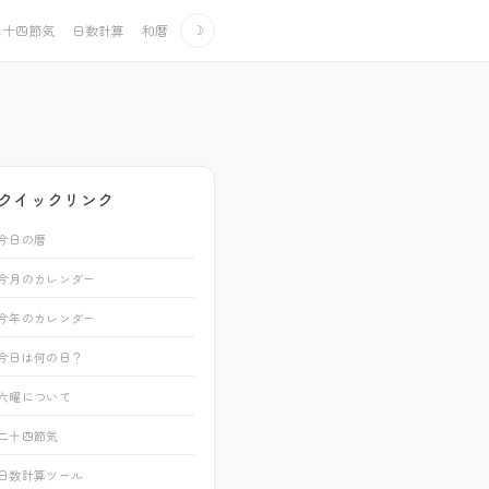
二十四節気
日数計算
和暦
☽
クイックリンク
今日の暦
今月のカレンダー
今年のカレンダー
今日は何の日？
六曜について
二十四節気
日数計算ツール