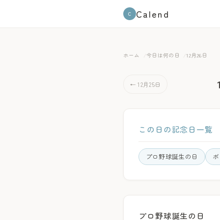
Calend
C
ホーム
今日は何の日
12月26日
← 12月25日
この日の記念日一覧
プロ野球誕生の日
ボ
プロ野球誕生の日