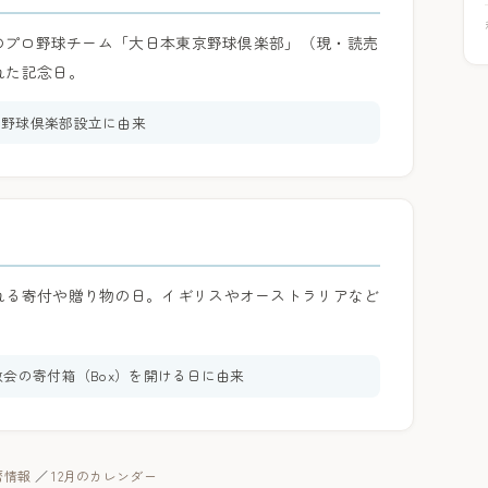
初のプロ野球チーム「大日本東京野球倶楽部」（現・読売
れた記念日。
東京野球倶楽部設立に由来
れる寄付や贈り物の日。イギリスやオーストラリアなど
会の寄付箱（Box）を開ける日に由来
暦情報
／
12月のカレンダー