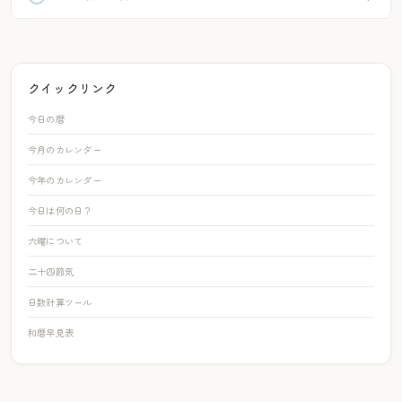
クイックリンク
今日の暦
今月のカレンダー
今年のカレンダー
今日は何の日？
六曜について
二十四節気
日数計算ツール
和暦早見表