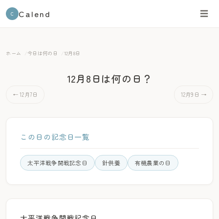
Calend
☰
C
ホーム
今日は何の日
12月8日
12月8日は何の日？
← 12月7日
12月9日 →
この日の記念日一覧
太平洋戦争開戦記念日
針供養
有機農業の日
太平洋戦争開戦記念日