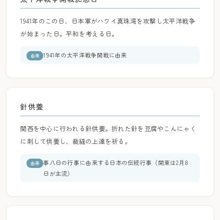
1941年のこの日、日本軍がハワイ真珠湾を攻撃し太平洋戦争
が始まった日。平和を考える日。
1941年の太平洋戦争開戦に由来
由来
針供養
関西を中心に行われる針供養。折れた針を豆腐やこんにゃく
に刺して供養し、裁縫の上達を祈る。
事八日の行事に由来する日本の伝統行事（関東は2月8
由来
日が主流）