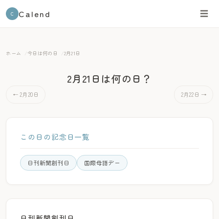
Calend
☰
C
ホーム
今日は何の日
2月21日
2月21日は何の日？
← 2月20日
2月22日 →
この日の記念日一覧
日刊新聞創刊日
国際母語デー
日刊新聞創刊日