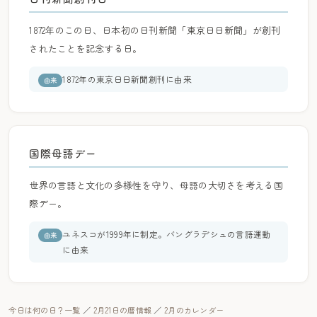
1872年のこの日、日本初の日刊新聞「東京日日新聞」が創刊
されたことを記念する日。
1872年の東京日日新聞創刊に由来
由来
国際母語デー
世界の言語と文化の多様性を守り、母語の大切さを考える国
際デー。
ユネスコが1999年に制定。バングラデシュの言語運動
由来
に由来
今日は何の日？一覧
／
2月21日の暦情報
／
2月のカレンダー