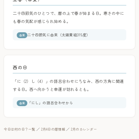
二十四節気のひとつで、暦の上で春が始まる日。寒さの中に
も春の気配が感じられ始める。
二十四節気に由来（太陽黄経315度）
由来
西の日
「に（2）し（4）」の語呂合わせにちなみ、西の方角に関連
する日。西へ向かうと幸運が訪れるとも。
「にし」の語呂合わせから
由来
今日は何の日？一覧
／
2月4日の暦情報
／
2月のカレンダー