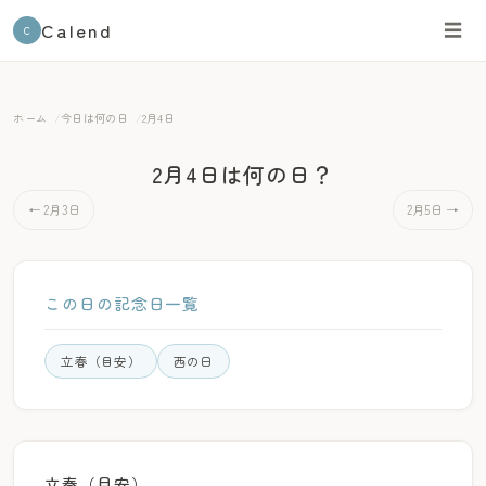
Calend
☰
C
ホーム
今日は何の日
2月4日
2月4日は何の日？
← 2月3日
2月5日 →
この日の記念日一覧
立春（目安）
西の日
立春（目安）