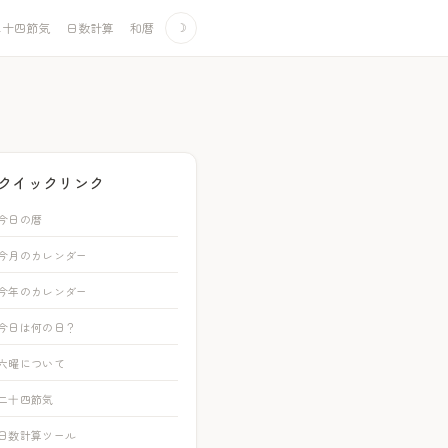
二十四節気
日数計算
和暦
☽
クイックリンク
今日の暦
今月のカレンダー
今年のカレンダー
今日は何の日？
六曜について
二十四節気
日数計算ツール