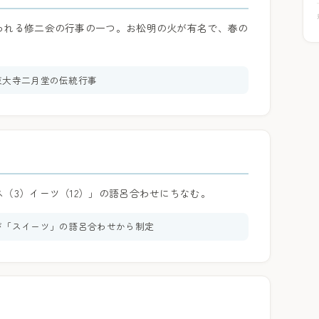
われる修二会の行事の一つ。お松明の火が有名で、春の
東大寺二月堂の伝統行事
（3）イーツ（12）」の語呂合わせにちなむ。
が「スイーツ」の語呂合わせから制定