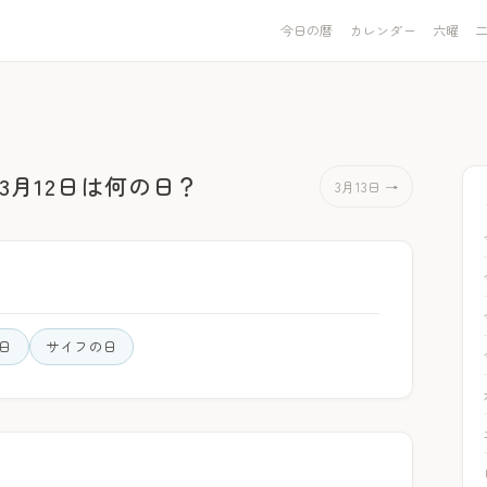
今日の暦
カレンダー
六曜
3月12日は何の日？
3月13日 →
日
サイフの日