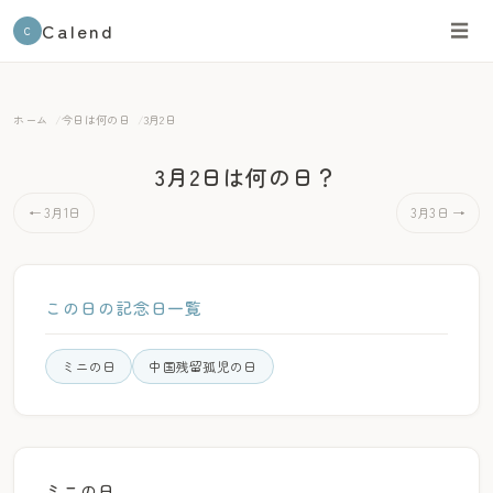
Calend
☰
C
ホーム
今日は何の日
3月2日
3月2日は何の日？
← 3月1日
3月3日 →
この日の記念日一覧
ミニの日
中国残留孤児の日
ミニの日