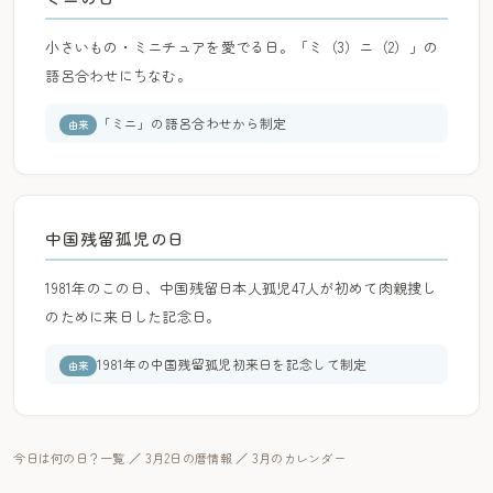
小さいもの・ミニチュアを愛でる日。「ミ（3）ニ（2）」の
語呂合わせにちなむ。
「ミニ」の語呂合わせから制定
由来
中国残留孤児の日
1981年のこの日、中国残留日本人孤児47人が初めて肉親捜し
のために来日した記念日。
1981年の中国残留孤児初来日を記念して制定
由来
今日は何の日？一覧
／
3月2日の暦情報
／
3月のカレンダー