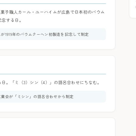
ツ人菓子職人カール・ユーハイムが広島で日本初のバウム
記念する日。
が1919年のバウムクーヘン初製造を記念して制定
る日。「ミ（3）シン（4）」の語呂合わせにちなむ。
工業会が「ミシン」の語呂合わせから制定