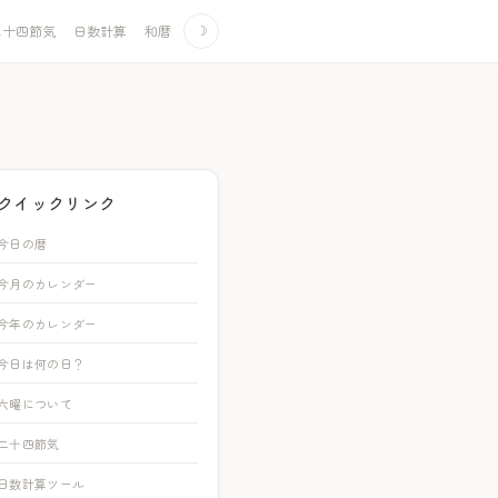
二十四節気
日数計算
和暦
☽
クイックリンク
今日の暦
今月のカレンダー
今年のカレンダー
今日は何の日？
六曜について
二十四節気
日数計算ツール