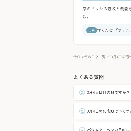
窓のサッシの普及と機能
む。
YKK APが「サ
由来
今日は何の日？一覧
／
3月4日の暦
よくある質問
3月4日は何の日ですか？
3月4日の記念日はいく
バウムクーヘンの日の由