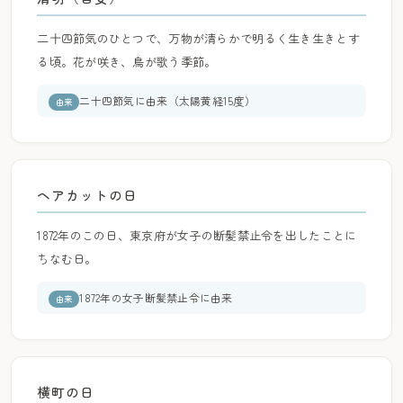
二十四節気のひとつで、万物が清らかで明るく生き生きとす
る頃。花が咲き、鳥が歌う季節。
二十四節気に由来（太陽黄経15度）
由来
ヘアカットの日
1872年のこの日、東京府が女子の断髪禁止令を出したことに
ちなむ日。
1872年の女子断髪禁止令に由来
由来
横町の日