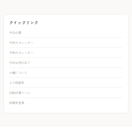
クイックリンク
今日の暦
今月のカレンダー
今年のカレンダー
今日は何の日？
六曜について
二十四節気
日数計算ツール
和暦早見表