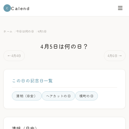
Calend
☰
C
ホーム
今日は何の日
4月5日
4月5日は何の日？
← 4月4日
4月6日 →
この日の記念日一覧
清明（目安）
ヘアカットの日
横町の日
清明（目安）