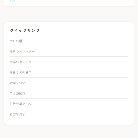
クイックリンク
今日の暦
今月のカレンダー
今年のカレンダー
今日は何の日？
六曜について
二十四節気
日数計算ツール
和暦早見表