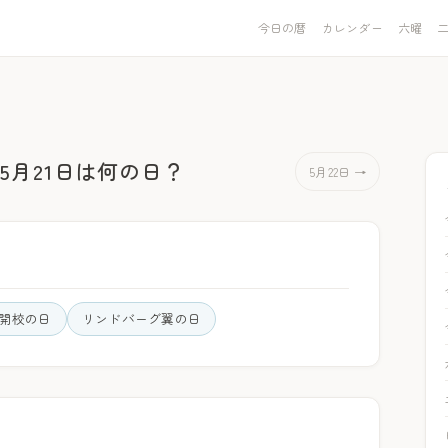
今日の暦
カレンダー
六曜
5月21日は何の日？
5月22日 →
開校の日
リンドバーグ翼の日