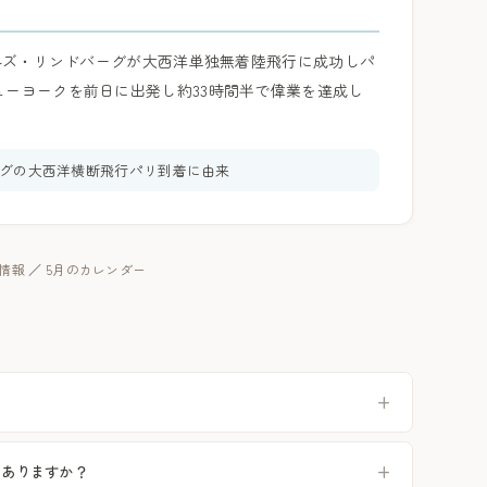
ールズ・リンドバーグが大西洋単独無着陸飛行に成功しパ
ューヨークを前日に出発し約33時間半で偉業を達成し
バーグの大西洋横断飛行パリ到着に由来
暦情報
／
5月のカレンダー
？
つありますか？