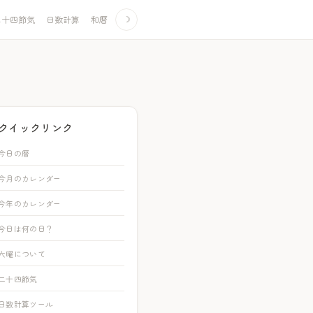
二十四節気
日数計算
和暦
☽
クイックリンク
今日の暦
今月のカレンダー
今年のカレンダー
今日は何の日？
六曜について
二十四節気
日数計算ツール