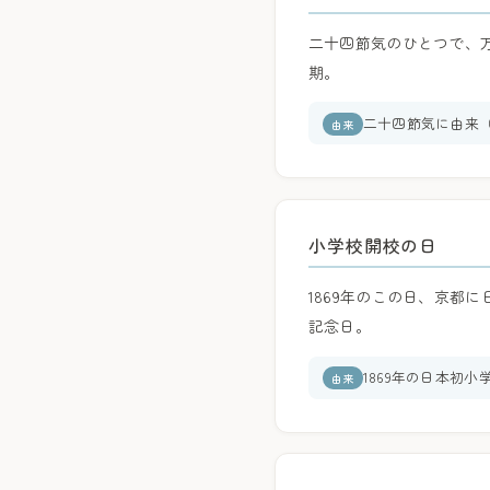
二十四節気のひとつで、
期。
二十四節気に由来（
由来
小学校開校の日
1869年のこの日、京都
記念日。
1869年の日本初
由来