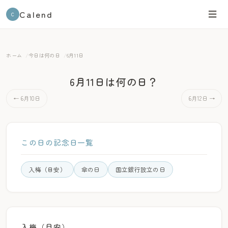
Calend
☰
C
ホーム
今日は何の日
6月11日
6月11日は何の日？
← 6月10日
6月12日 →
この日の記念日一覧
入梅（目安）
傘の日
国立銀行設立の日
入梅（目安）