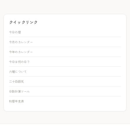
クイックリンク
今日の暦
今月のカレンダー
今年のカレンダー
今日は何の日？
六曜について
二十四節気
日数計算ツール
和暦早見表