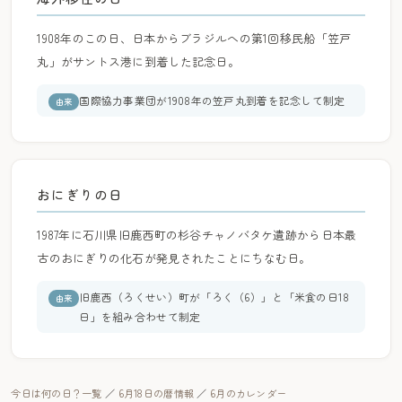
1908年のこの日、日本からブラジルへの第1回移民船「笠戸
丸」がサントス港に到着した記念日。
国際協力事業団が1908年の笠戸丸到着を記念して制定
由来
おにぎりの日
1987年に石川県旧鹿西町の杉谷チャノバタケ遺跡から日本最
古のおにぎりの化石が発見されたことにちなむ日。
旧鹿西（ろくせい）町が「ろく（6）」と「米食の日18
由来
日」を組み合わせて制定
今日は何の日？一覧
／
6月18日の暦情報
／
6月のカレンダー