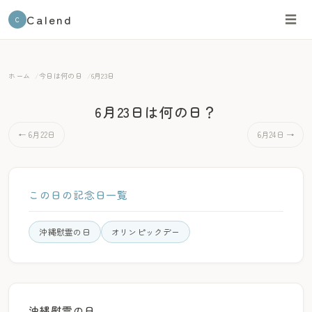
Calend
☰
C
ホーム
今日は何の日
6月23日
6月23日は何の日？
← 6月22日
6月24日 →
この日の記念日一覧
沖縄慰霊の日
オリンピックデー
沖縄慰霊の日