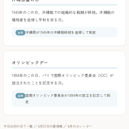
1945年のこの日、沖縄戦での組織的な戦闘が終結。沖縄戦の
犠牲者を追悼し平和を祈る日。
沖縄県が1945年の沖縄戦終結を追悼して制定
由来
オリンピックデー
1894年のこの日、パリで国際オリンピック委員会（IOC）が
設立されたことを記念する日。
国際オリンピック委員会が1894年の設立を記念して制
由来
定
今日は何の日？一覧
／
6月23日の暦情報
／
6月のカレンダー