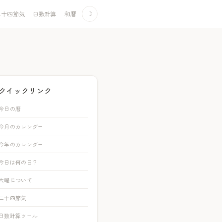
二十四節気
日数計算
和暦
☽
クイックリンク
今日の暦
今月のカレンダー
今年のカレンダー
今日は何の日？
六曜について
二十四節気
日数計算ツール