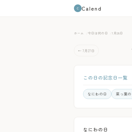
Calend
C
ホーム
今日は何の日
7月28日
← 7月27日
この日の記念日一覧
なにわの日
菜っ葉の
なにわの日