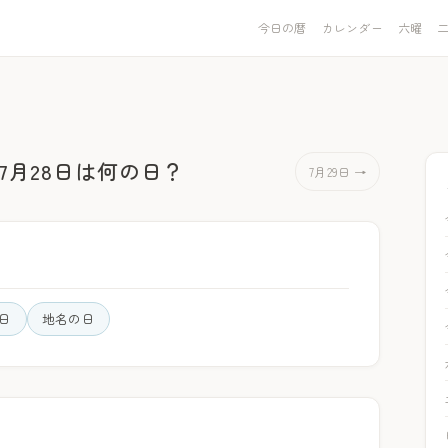
今日の暦
カレンダー
六曜
7月28日は何の日？
7月29日 →
日
地名の日