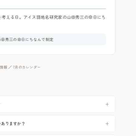
を考える日。アイヌ語地名研究家の山田秀三の命日にち
山田秀三の命日にちなんで制定
暦情報
／
7月のカレンダー
？
つありますか？