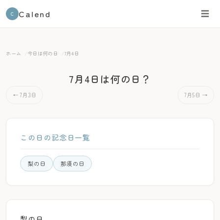
Calend
☰
C
ホーム
今日は何の日
7月4日
7月4日は何の日？
← 7月3日
7月5日 →
この日の記念日一覧
梨の日
那須の日
梨の日