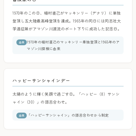
1970年のこの日、植村直己がマッキンリー（デナリ）に単独
登頂し五大陸最高峰登頂を達成。1965年の同日には同志社大
学遠征隊がアマゾン川源流のボート下りに成功した記念日。
1970年の植村直己のマッキンリー単独登頂と1965年のア
由来
マゾン川探検に由来
ハッピーサンシャインデー
太陽のように輝く笑顔で過ごす日。「ハッピー（8）サンシ
ャイン（30）」の語呂合わせ。
「ハッピーサンシャイン」の語呂合わせから制定
由来