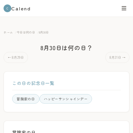
Calend
☰
C
ホーム
今日は何の日
8月30日
8月30日は何の日？
← 8月29日
8月31日 →
この日の記念日一覧
冒険家の日
ハッピーサンシャインデー
冒険家の日