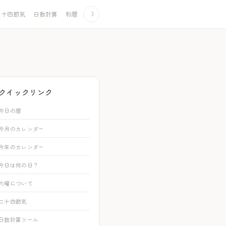
二十四節気
日数計算
和暦
☽
クイックリンク
今日の暦
今月のカレンダー
今年のカレンダー
今日は何の日？
六曜について
二十四節気
日数計算ツール