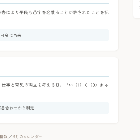
官布告により平民も苗字を名乗ることが許されたことを記
許可令に由来
、仕事と育児の両立を考える日。「い（1）く（9）きゅ
。
語呂合わせから制定
暦情報
／
9月のカレンダー