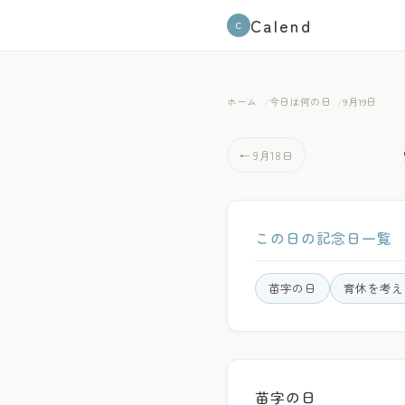
Calend
C
ホーム
今日は何の日
9月19日
← 9月18日
この日の記念日一覧
苗字の日
育休を考え
苗字の日