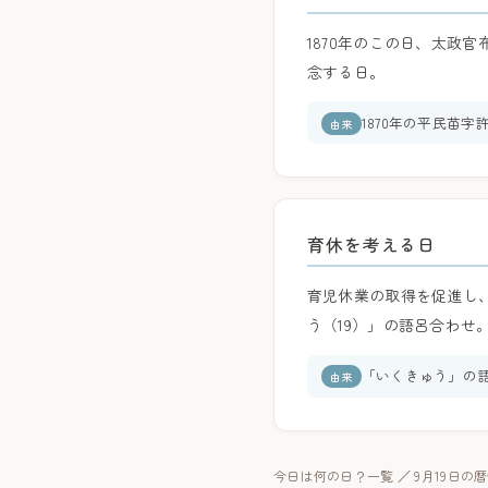
1870年のこの日、太政
念する日。
1870年の平民苗字
由来
育休を考える日
育児休業の取得を促進し
う（19）」の語呂合わせ
「いくきゅう」の
由来
今日は何の日？一覧
／
9月19日の