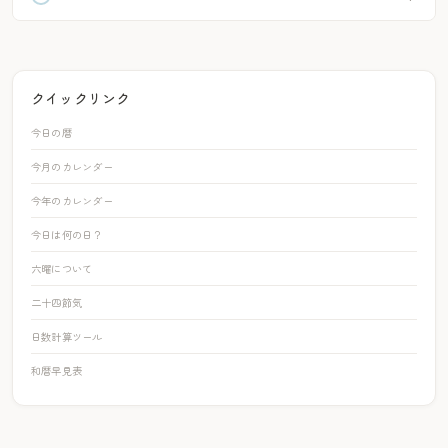
クイックリンク
今日の暦
今月のカレンダー
今年のカレンダー
今日は何の日？
六曜について
二十四節気
日数計算ツール
和暦早見表