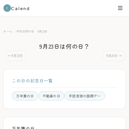
Calend
☰
C
ホーム
今日は何の日
9月23日
9月23日は何の日？
← 9月22日
9月24日 →
この日の記念日一覧
万年筆の日
不動産の日
手話言語の国際デー
万年筆の日