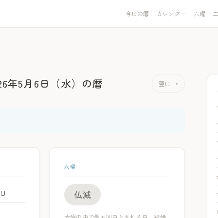
今日の暦
カレンダー
六曜
026年5月6日（水）
の暦
翌日 →
六曜
6日
仏滅
六曜の中で最も凶日とされる日。結婚