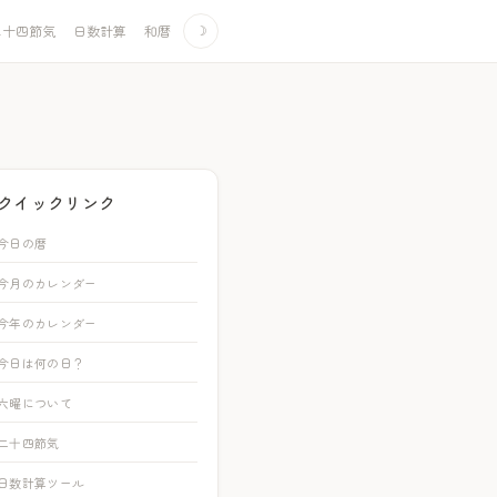
二十四節気
日数計算
和暦
☽
クイックリンク
今日の暦
今月のカレンダー
今年のカレンダー
今日は何の日？
六曜について
二十四節気
日数計算ツール