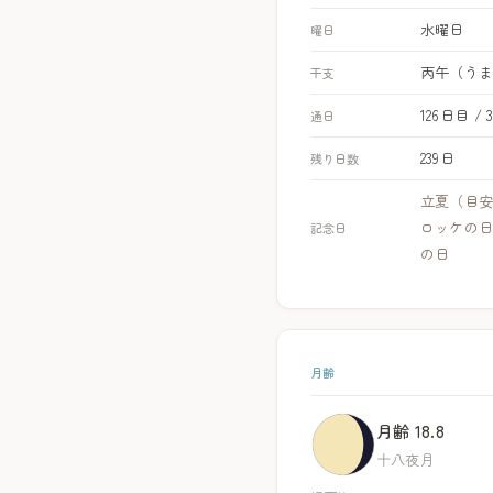
水曜日
曜日
丙午（う
干支
126日目 / 
通日
239日
残り日数
立夏（目
ロッケの
記念日
の日
月齢
月齢 18.8
十八夜月