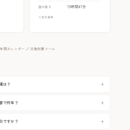
13時間47分
昼の長さ
※東京基準
年の年間カレンダー
／
日数計算ツール
六曜は？
和暦で何年？
祝日ですか？