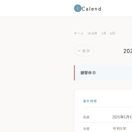
Calend
C
ホーム
2026年
5月
6日
2
← 前日
振替休日
基本情報
2026年5月
西暦
令和8年
和暦