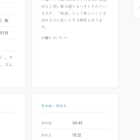
式など祝い事は避けるべきとされてい
ますが、「物滅」として新しいことを
始めるのに良いとする解釈もありま
ま）年
す。
365日
六曜について →
安）
、
コ
日
、
ゴム
日の出・日の入
04:45
日の出
18:32
日の入