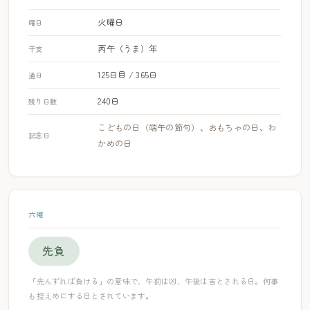
火曜日
曜日
丙午（うま）年
干支
125日目 / 365日
通日
240日
残り日数
こどもの日（端午の節句）
、
おもちゃの日
、
わ
記念日
かめの日
六曜
先負
「先んずれば負ける」の意味で、午前は凶、午後は吉とされる日。何事
も控えめにする日とされています。