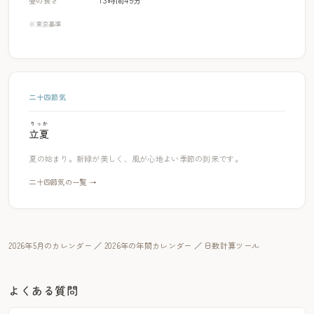
昼の長さ
※東京基準
二十四節気
りっか
立夏
夏の始まり。新緑が美しく、風が心地よい季節の到来です。
二十四節気の一覧 →
2026年5月のカレンダー
／
2026年の年間カレンダー
／
日数計算ツール
よくある質問