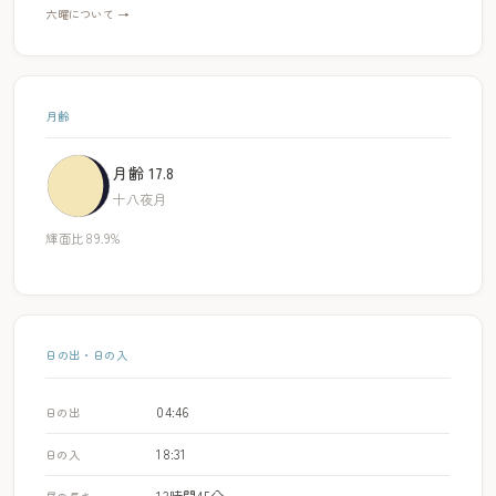
六曜について →
月齢
月齢 17.8
十八夜月
輝面比 89.9%
日の出・日の入
04:46
日の出
18:31
日の入
13時間45分