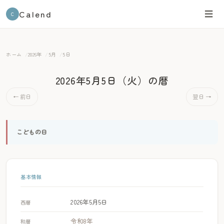
Calend
☰
C
ホーム
2026年
5月
5日
2026年5月5日（火）
の暦
← 前日
翌日 →
こどもの日
基本情報
2026年5月5日
西暦
令和8年
和暦