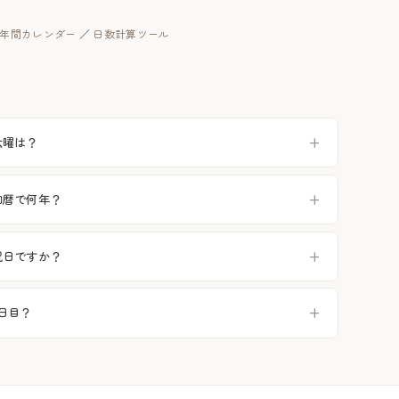
年の年間カレンダー
／
日数計算ツール
六曜は？
は和暦で何年？
は祝日ですか？
何日目？