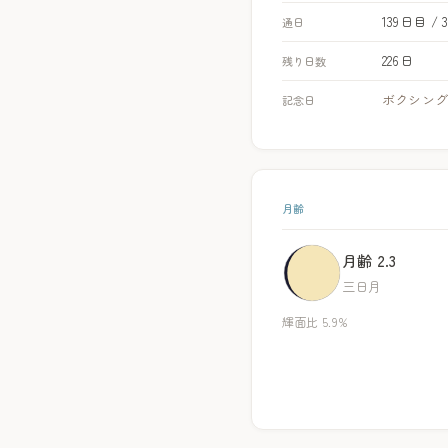
139日目 / 
通日
226日
残り日数
ボクシン
記念日
月齢
月齢 2.3
三日月
輝面比 5.9%