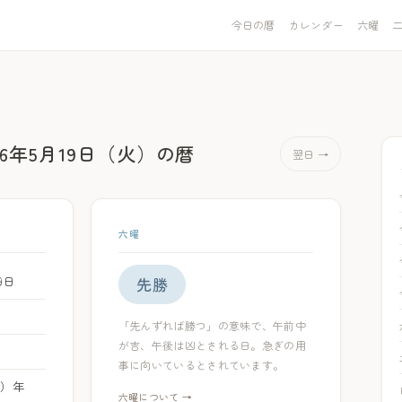
今日の暦
カレンダー
六曜
26年5月19日（火）
の暦
翌日 →
六曜
19日
先勝
「先んずれば勝つ」の意味で、午前中
が吉、午後は凶とされる日。急ぎの用
事に向いているとされています。
ま）年
六曜について →