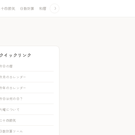
二十四節気
日数計算
和暦
☽
クイックリンク
今日の暦
今月のカレンダー
今年のカレンダー
今日は何の日？
六曜について
二十四節気
日数計算ツール