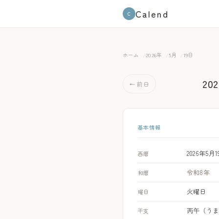
Calend
C
ホーム
2026年
5月
19日
20
← 前日
基本情報
2026年5月
西暦
令和8年
和暦
火曜日
曜日
丙午（う
干支