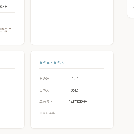
365日
グ記念日
日の出・日の入
04:34
日の出
18:42
日の入
14時間8分
昼の長さ
※東京基準