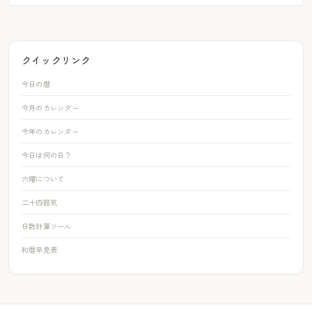
クイックリンク
今日の暦
今月のカレンダー
今年のカレンダー
今日は何の日？
六曜について
二十四節気
日数計算ツール
和暦早見表