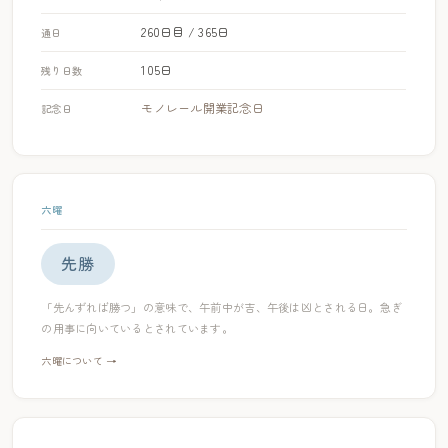
260日目 / 365日
通日
105日
残り日数
モノレール開業記念日
記念日
六曜
先勝
「先んずれば勝つ」の意味で、午前中が吉、午後は凶とされる日。急ぎ
の用事に向いているとされています。
六曜について →