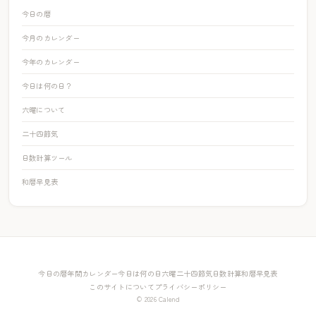
今日の暦
今月のカレンダー
今年のカレンダー
今日は何の日？
六曜について
二十四節気
日数計算ツール
和暦早見表
今日の暦
年間カレンダー
今日は何の日
六曜
二十四節気
日数計算
和暦早見表
このサイトについて
プライバシーポリシー
© 2026 Calend