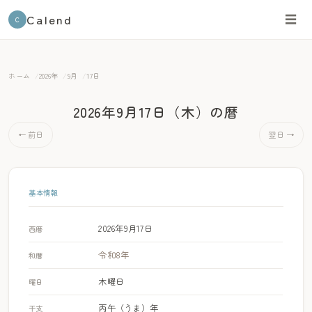
Calend
☰
C
ホーム
2026年
9月
17日
2026年9月17日（木）
の暦
← 前日
翌日 →
基本情報
2026年9月17日
西暦
令和8年
和暦
木曜日
曜日
丙午（うま）年
干支