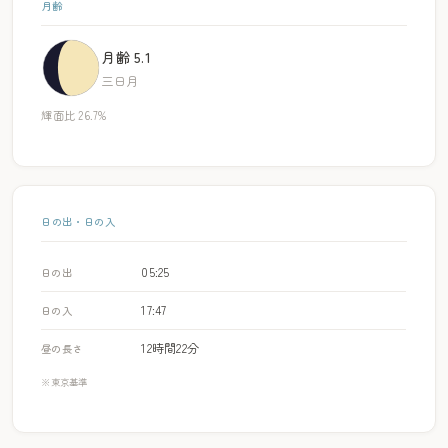
月齢
月齢 5.1
三日月
輝面比 26.7%
日の出・日の入
05:25
日の出
17:47
日の入
12時間22分
昼の長さ
※東京基準