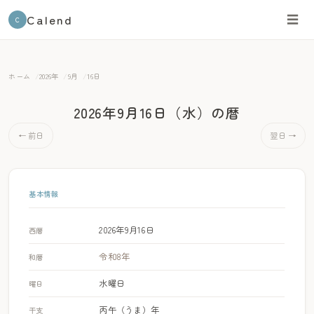
Calend
☰
C
ホーム
2026年
9月
16日
2026年9月16日（水）
の暦
← 前日
翌日 →
基本情報
2026年9月16日
西暦
令和8年
和暦
水曜日
曜日
丙午（うま）年
干支