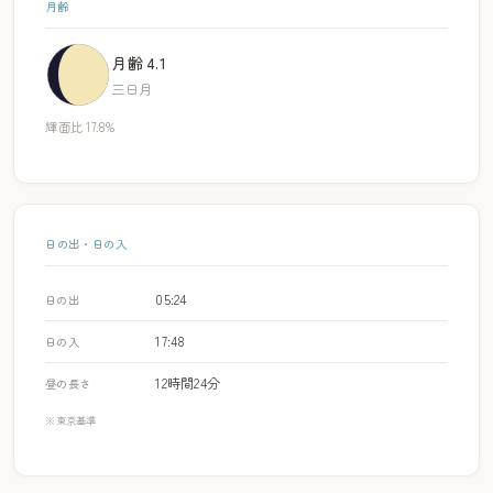
月齢
月齢 4.1
三日月
輝面比 17.8%
日の出・日の入
05:24
日の出
17:48
日の入
12時間24分
昼の長さ
※東京基準