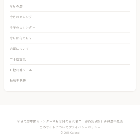
今日の暦
今月のカレンダー
今年のカレンダー
今日は何の日？
六曜について
二十四節気
日数計算ツール
和暦早見表
今日の暦
年間カレンダー
今日は何の日
六曜
二十四節気
日数計算
和暦早見表
このサイトについて
プライバシーポリシー
© 2026 Calend