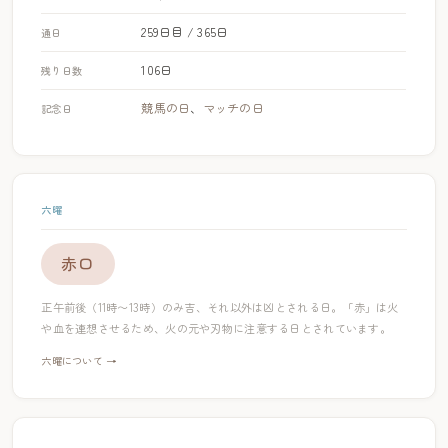
259日目 / 365日
通日
106日
残り日数
競馬の日
、
マッチの日
記念日
六曜
赤口
正午前後（11時〜13時）のみ吉、それ以外は凶とされる日。「赤」は火
や血を連想させるため、火の元や刃物に注意する日とされています。
六曜について →