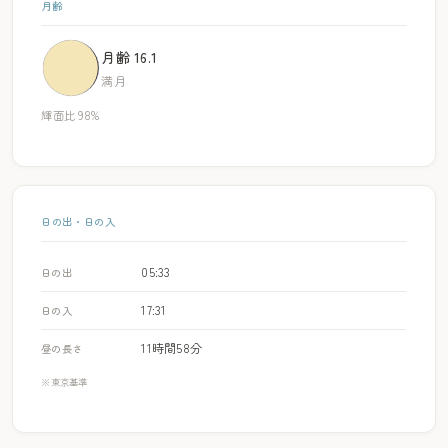
月齢
月齢 16.1
満月
輝面比 98%
日の出・日の入
05:33
日の出
17:31
日の入
11時間58分
昼の長さ
※東京基準