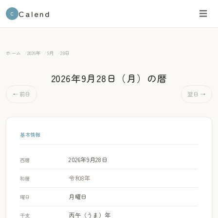
Calend
☰
C
ホーム
2026年
9月
28日
2026年9月28日（月）
の暦
← 前日
翌日 →
基本情報
2026年9月28日
西暦
令和8年
和暦
月曜日
曜日
丙午（うま）年
干支