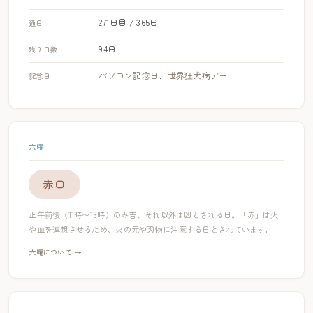
271日目 / 365日
通日
94日
残り日数
パソコン記念日
、
世界狂犬病デー
記念日
六曜
赤口
正午前後（11時〜13時）のみ吉、それ以外は凶とされる日。「赤」は火
や血を連想させるため、火の元や刃物に注意する日とされています。
六曜について →