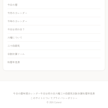
今日の暦
今月のカレンダー
今年のカレンダー
今日は何の日？
六曜について
二十四節気
日数計算ツール
和暦早見表
今日の暦
年間カレンダー
今日は何の日
六曜
二十四節気
日数計算
和暦早見表
このサイトについて
プライバシーポリシー
© 2026 Calend